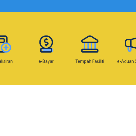
aksiran
e-Bayar
Tempah Fasiliti
e-Aduan 