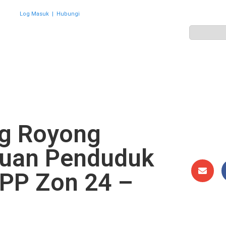
Log Masuk
|
Hubungi
ZON
PERWAKILAN
HEBAHAN
AKTIVITI
GALERI
g Royong
tuan Penduduk
PP Zon 24 –