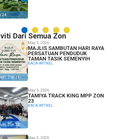
n 24
iviti Dari Semua Zon
May 5, 2026
MAJLIS SAMBUTAN HARI RAYA
PERSATUAN PENDUDUK
TAMAN TASIK SEMENYIH
BACA ARTIKEL
viti
,
Zon 21
May 5, 2026
TAMIYA TRACK KING MPP ZON
23
BACA ARTIKEL
viti
,
Zon 23
May 5, 2026