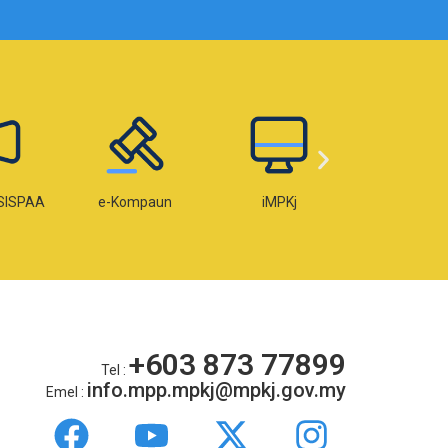
SISPAA
e-Kompaun
iMPKj
e-Lese
+603 873 77899
Tel :
info.mpp.mpkj@mpkj.gov.my
Emel :