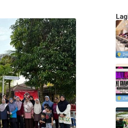
Lag
Zo
Zo