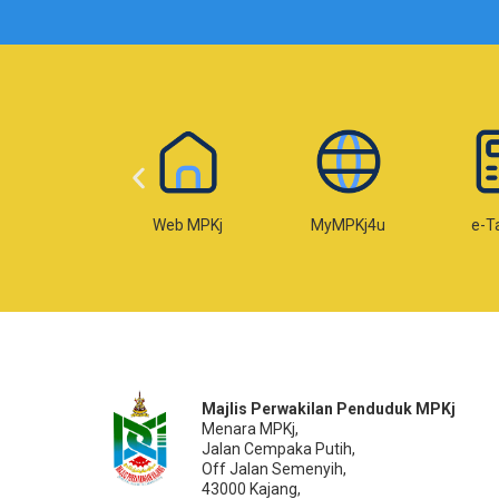
-Temujanji
Web MPKj
MyMPKj4u
e-T
Majlis Perwakilan Penduduk MPKj
Menara MPKj,
Jalan Cempaka Putih,
Off Jalan Semenyih,
43000 Kajang,