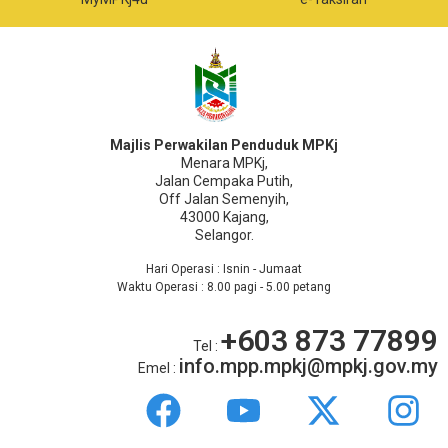
Majlis Perwakilan Penduduk MPKj
Menara MPKj,
Jalan Cempaka Putih,
Off Jalan Semenyih,
43000 Kajang,
Selangor.
Hari Operasi : Isnin - Jumaat
Waktu Operasi : 8.00 pagi - 5.00 petang
+603 873 77899
Tel :
info.mpp.mpkj@mpkj.gov.my
Emel :