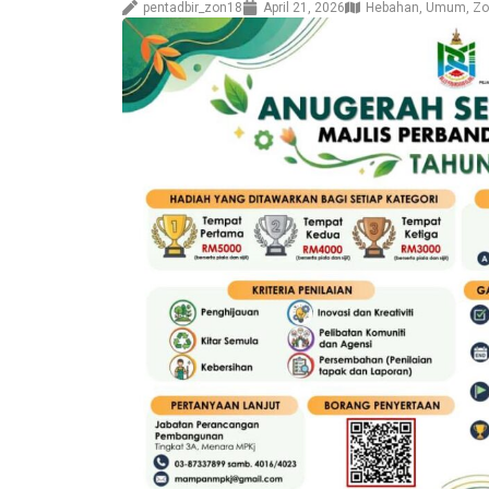
pentadbir_zon18
April 21, 2026
Hebahan
,
Umum
,
Zo