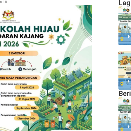
Lag
n 18
H
H
Ber
H