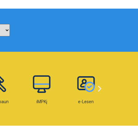
paun
iMPKj
e-Lesen
e-OKU