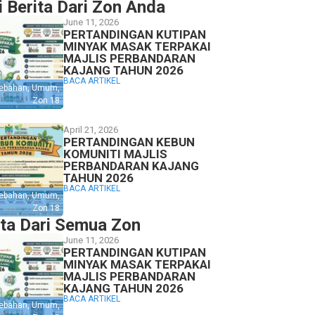
i Berita Dari Zon Anda
June 11, 2026
PERTANDINGAN KUTIPAN
MINYAK MASAK TERPAKAI
MAJLIS PERBANDARAN
KAJANG TAHUN 2026
BACA ARTIKEL
ebahan
,
Umum
,
Zon 18
April 21, 2026
PERTANDINGAN KEBUN
KOMUNITI MAJLIS
PERBANDARAN KAJANG
TAHUN 2026
BACA ARTIKEL
ebahan
,
Umum
,
Zon 18
ita Dari Semua Zon
June 11, 2026
PERTANDINGAN KUTIPAN
MINYAK MASAK TERPAKAI
MAJLIS PERBANDARAN
KAJANG TAHUN 2026
BACA ARTIKEL
ebahan
,
Umum
,