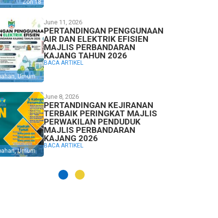
Zon 18
June 11, 2026
PERTANDINGAN PENGGUNAAN
AIR DAN ELEKTRIK EFISIEN
MAJLIS PERBANDARAN
KAJANG TAHUN 2026
BACA ARTIKEL
bahan
,
Umum
June 8, 2026
PERTANDINGAN KEJIRANAN
TERBAIK PERINGKAT MAJLIS
PERWAKILAN PENDUDUK
MAJLIS PERBANDARAN
KAJANG 2026
BACA ARTIKEL
bahan
,
Umum