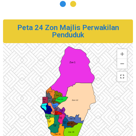
Peta 24 Zon Majlis Perwakilan
Penduduk