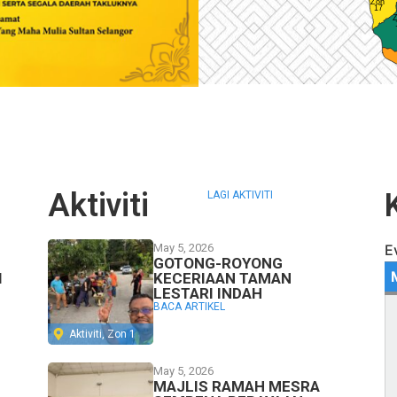
Aktiviti
LAGI AKTIVITI
May 5, 2026
E
GOTONG-ROYONG
I
KECERIAAN TAMAN
LESTARI INDAH
BACA ARTIKEL
Aktiviti
,
Zon 1
May 5, 2026
MAJLIS RAMAH MESRA