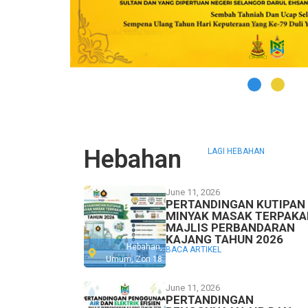
Hebahan
LAGI HEBAHAN
June 11, 2026
PERTANDINGAN KUTIPAN
MINYAK MASAK TERPAKA
MAJLIS PERBANDARAN
KAJANG TAHUN 2026
Hebahan
,
BACA ARTIKEL
Umum
,
Zon 18
June 11, 2026
PERTANDINGAN