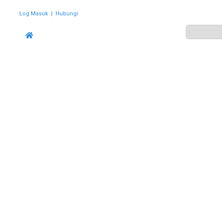
Log Masuk
|
Hubungi
ZON
PERWAKILAN
HEBAHAN
AKTIVITI
GALERI