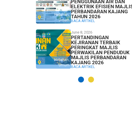
PENGGUNAAN AIR DAN
ELEKTRIK EFISIEN MAJLI
PERBANDARAN KAJANG
Hebahan
,
TAHUN 2026
Umum
BACA ARTIKEL
June 8, 2026
PERTANDINGAN
KEJIRANAN TERBAIK
PERINGKAT MAJLIS
PERWAKILAN PENDUDUK
MAJLIS PERBANDARAN
Hebahan
,
KAJANG 2026
Umum
BACA ARTIKEL