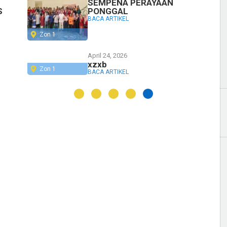
SEMPENA PERAYAAN
S
PONGGAL
BACA ARTIKEL
Zon 1
April 24, 2026
xzxb
Zon 1
BACA ARTIKEL