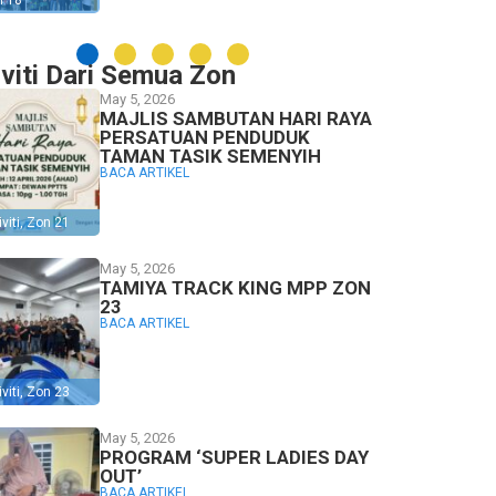
n 18
iviti Dari Semua Zon
May 5, 2026
MAJLIS SAMBUTAN HARI RAYA
PERSATUAN PENDUDUK
TAMAN TASIK SEMENYIH
BACA ARTIKEL
viti
,
Zon 21
May 5, 2026
TAMIYA TRACK KING MPP ZON
23
BACA ARTIKEL
viti
,
Zon 23
May 5, 2026
PROGRAM ‘SUPER LADIES DAY
OUT’
BACA ARTIKEL