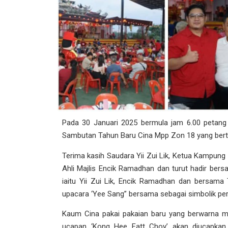
Pada 30 Januari 2025 bermula jam 6.00 petang
Sambutan Tahun Baru Cina Mpp Zon 18 yang bert
Terima kasih Saudara Yii Zui Lik, Ketua Kampu
Ahli Majlis Encik Ramadhan dan turut hadir be
iaitu Yii Zui Lik, Encik Ramadhan dan bersama
upacara ‘Yee Sang” bersama sebagai simbolik pe
Kaum Cina pakai pakaian baru yang berwarna 
ucapan ‘Kong Hee Fatt Choy’ akan diucapka