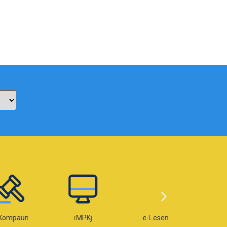
paun
iMPKj
e-Lesen
e-OKU