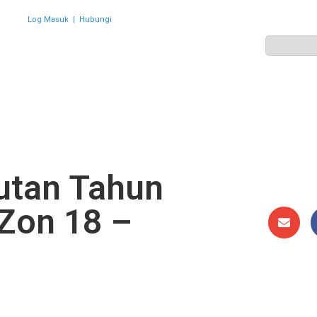
Log Masuk
|
Hubungi
ZON
PERWAKILAN
HEBAHAN
AKTIVITI
GALERI
tan Tahun
Zon 18 –