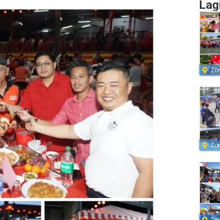
Lag
Zo
Zo