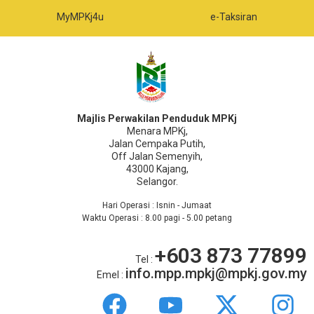
e-Taksiran
e-Bayar
Majlis Perwakilan Penduduk MPKj
Menara MPKj,
Jalan Cempaka Putih,
Off Jalan Semenyih,
43000 Kajang,
Selangor.
Hari Operasi : Isnin - Jumaat
Waktu Operasi : 8.00 pagi - 5.00 petang
+603 873 77899
Tel :
info.mpp.mpkj@mpkj.gov.my
Emel :